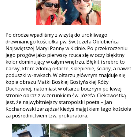
Po drodze wpadliśmy z wizytą do urokliwego
drewnianego kościółka pw. Św. Józefa Oblubieńca
Najświętszej Maryi Panny w Kicinie. Po przekroczeniu
jego progów jako pierwszy rzuca się w oczy błękitny
kolor dominujący w całym wnętrzu. Błękit i srebro to
barwy, które zdobią ołtarze, sklepienie, ściany, a nawet
poduszki w ławkach. W ołtarzu głównym znajduje się
kopia obrazu Matki Boskiej Gostyńskiej Róży
Duchownej, natomiast w ołtarzu bocznym po lewej
stronie obraz z wizerunkiem św. Józefa. Ciekawostką
jest, że najwybitniejszy staropolski poeta – Jan
Kochanowski zarządzał kiedyś majątkiem tego kościoła
za pośrednictwem tzw. prokuratora.