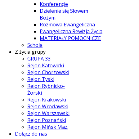
Konferencje
Dzielenie się Słowem
Bożym
Rozmowa Ewangeliczna
Ewangeliczna Rewizja Życia
MATERIAŁY POMOCNICZE
Schola
Z życia grupy
GRUPA 33
Rejon Katowicki
Rejon Chorzowski
Rejon Tyski
Rejon Rybnicko-
Żorski
Rejon Krakowski
Rejon Wrocławski
Rejon Warszawski
Rejon Poznański
Rejon Mińsk Maz.
Dołącz do nas