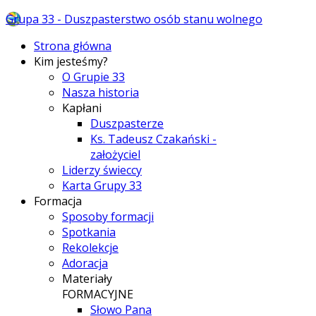
Grupa 33 - Duszpasterstwo osób stanu wolnego
Strona główna
Kim jesteśmy?
O Grupie 33
Nasza historia
Kapłani
Duszpasterze
Ks. Tadeusz Czakański -
założyciel
Liderzy świeccy
Karta Grupy 33
Formacja
Sposoby formacji
Spotkania
Rekolekcje
Adoracja
Materiały
FORMACYJNE
Słowo Pana