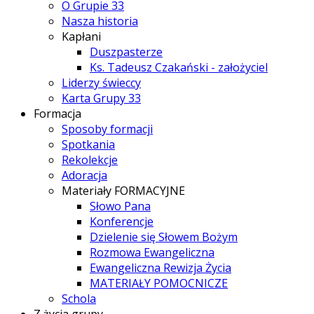
O Grupie 33
Nasza historia
Kapłani
Duszpasterze
Ks. Tadeusz Czakański - założyciel
Liderzy świeccy
Karta Grupy 33
Formacja
Sposoby formacji
Spotkania
Rekolekcje
Adoracja
Materiały FORMACYJNE
Słowo Pana
Konferencje
Dzielenie się Słowem Bożym
Rozmowa Ewangeliczna
Ewangeliczna Rewizja Życia
MATERIAŁY POMOCNICZE
Schola
Z życia grupy