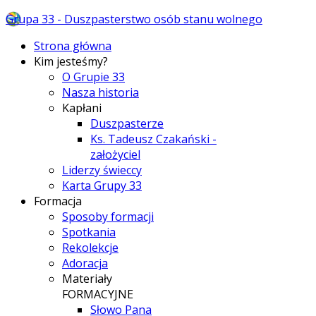
Grupa 33 - Duszpasterstwo osób stanu wolnego
Strona główna
Kim jesteśmy?
O Grupie 33
Nasza historia
Kapłani
Duszpasterze
Ks. Tadeusz Czakański -
założyciel
Liderzy świeccy
Karta Grupy 33
Formacja
Sposoby formacji
Spotkania
Rekolekcje
Adoracja
Materiały
FORMACYJNE
Słowo Pana