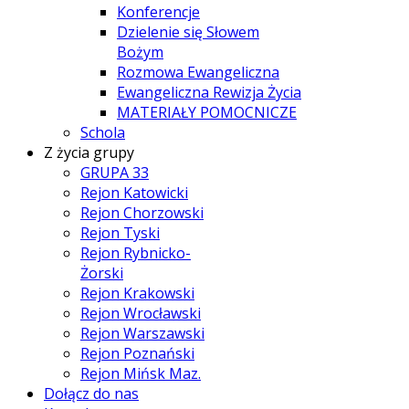
Konferencje
Dzielenie się Słowem
Bożym
Rozmowa Ewangeliczna
Ewangeliczna Rewizja Życia
MATERIAŁY POMOCNICZE
Schola
Z życia grupy
GRUPA 33
Rejon Katowicki
Rejon Chorzowski
Rejon Tyski
Rejon Rybnicko-
Żorski
Rejon Krakowski
Rejon Wrocławski
Rejon Warszawski
Rejon Poznański
Rejon Mińsk Maz.
Dołącz do nas