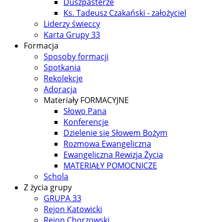
Duszpasterze
Ks. Tadeusz Czakański - założyciel
Liderzy świeccy
Karta Grupy 33
Formacja
Sposoby formacji
Spotkania
Rekolekcje
Adoracja
Materiały FORMACYJNE
Słowo Pana
Konferencje
Dzielenie się Słowem Bożym
Rozmowa Ewangeliczna
Ewangeliczna Rewizja Życia
MATERIAŁY POMOCNICZE
Schola
Z życia grupy
GRUPA 33
Rejon Katowicki
Rejon Chorzowski