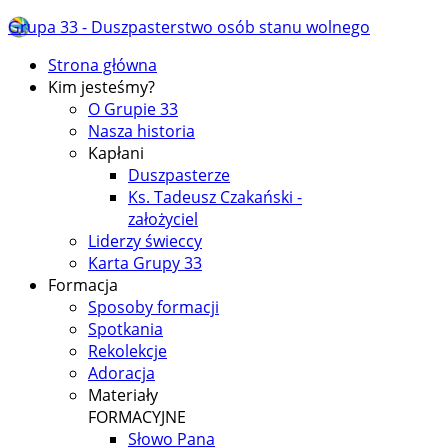
Grupa 33 - Duszpasterstwo osób stanu wolnego
Strona główna
Kim jesteśmy?
O Grupie 33
Nasza historia
Kapłani
Duszpasterze
Ks. Tadeusz Czakański -
założyciel
Liderzy świeccy
Karta Grupy 33
Formacja
Sposoby formacji
Spotkania
Rekolekcje
Adoracja
Materiały
FORMACYJNE
Słowo Pana