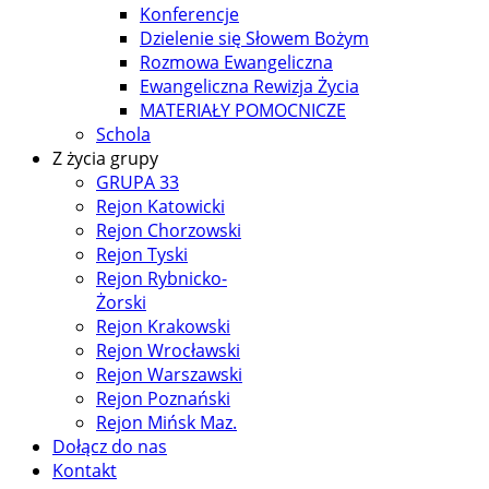
Konferencje
Dzielenie się Słowem Bożym
Rozmowa Ewangeliczna
Ewangeliczna Rewizja Życia
MATERIAŁY POMOCNICZE
Schola
Z życia grupy
GRUPA 33
Rejon Katowicki
Rejon Chorzowski
Rejon Tyski
Rejon Rybnicko-
Żorski
Rejon Krakowski
Rejon Wrocławski
Rejon Warszawski
Rejon Poznański
Rejon Mińsk Maz.
Dołącz do nas
Kontakt