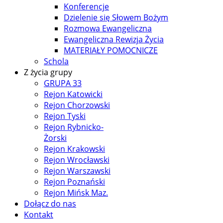
Konferencje
Dzielenie się Słowem Bożym
Rozmowa Ewangeliczna
Ewangeliczna Rewizja Życia
MATERIAŁY POMOCNICZE
Schola
Z życia grupy
GRUPA 33
Rejon Katowicki
Rejon Chorzowski
Rejon Tyski
Rejon Rybnicko-
Żorski
Rejon Krakowski
Rejon Wrocławski
Rejon Warszawski
Rejon Poznański
Rejon Mińsk Maz.
Dołącz do nas
Kontakt