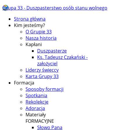
Grupa 33 - Duszpasterstwo osób stanu wolnego
Strona główna
Kim jesteśmy?
O Grupie 33
Nasza historia
Kapłani
Duszpasterze
Ks. Tadeusz Czakański -
założyciel
Liderzy świeccy
Karta Grupy 33
Formacja
Sposoby formacji
Spotkania
Rekolekcje
Adoracja
Materiały
FORMACYJNE
Słowo Pana