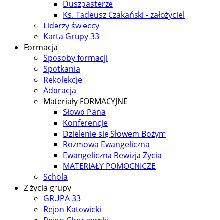
Duszpasterze
Ks. Tadeusz Czakański - założyciel
Liderzy świeccy
Karta Grupy 33
Formacja
Sposoby formacji
Spotkania
Rekolekcje
Adoracja
Materiały FORMACYJNE
Słowo Pana
Konferencje
Dzielenie się Słowem Bożym
Rozmowa Ewangeliczna
Ewangeliczna Rewizja Życia
MATERIAŁY POMOCNICZE
Schola
Z życia grupy
GRUPA 33
Rejon Katowicki
Rejon Chorzowski